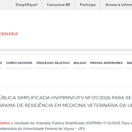
Simplifique!
Comunica BR
Participe
Acesso à infor
erinária
CO
CORPO DOCENTE
PROCESSO SELETIVO
BOLSAS
PROVAS ANTERIORES
MA
LICA SIMPLIFICADA HV/PRMV/UFV Nº 01/2026 PARA 
RAMA DE RESIDÊNCIA EM MEDICINA VETERINÁRIA DA U
eletivo
o resultado da chamada Pública Simplificada HV/PRMV nº 01/2026 Para a
eterinária da Universidade Federal de Viçosa – UFV