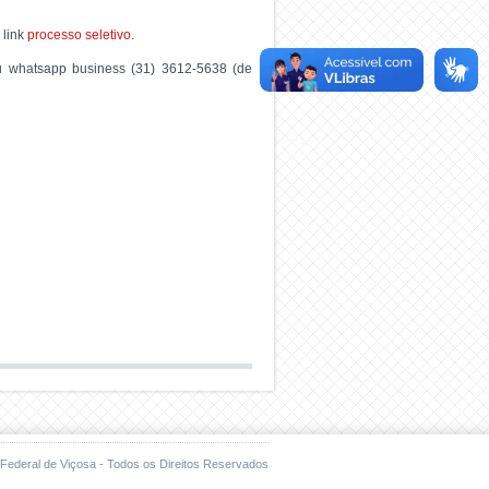
 link
processo seletivo
.
ou whatsapp business (31) 3612-5638 (de
Federal de Viçosa - Todos os Direitos Reservados