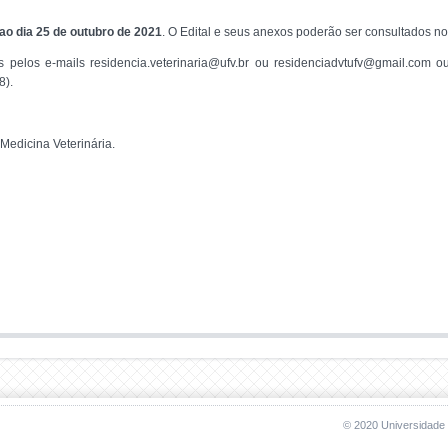
ao dia 25 de outubro de 2021
. O Edital e seus anexos poderão ser consultados no
s pelos e-mails residencia.veterinaria@ufv.br ou residenciadvtufv@gmail.com 
8).
edicina Veterinária.
© 2020 Universidade 