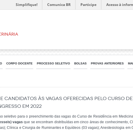
Simplifique!
Comunica BR
Participe
Acesso à infor
erinária
CO
CORPO DOCENTE
PROCESSO SELETIVO
BOLSAS
PROVAS ANTERIORES
MA
 DE CANDIDATOS ÀS VAGAS OFERECIDAS PELO CURSO DE
INGRESSO EM 2022
sso seletivo para o preenchimento das vagas do Curso de Residência em Medicina V
esseis) vagas
que se encontram distribuídas em cinco áreas de conhecimento, Cl
gas); Clínica e Cirurgia de Ruminantes e Equídeos (03 vagas); Anestesiologia em 